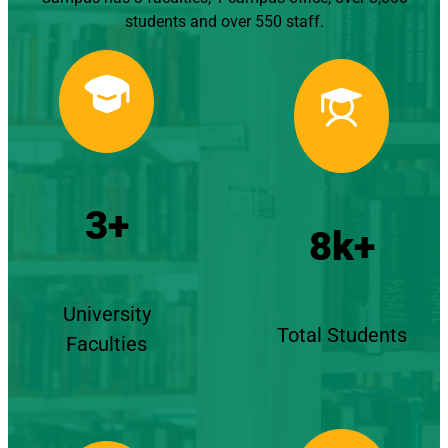
students and over 550 staff.
3+
8k+
University
Total Students
Faculties